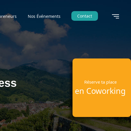
Contact
preneurs
Nos Événements
ness
Réserve ta place
en Coworking