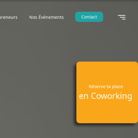
Contact
preneurs
Nos Événements
Réserve ta place
en Coworking